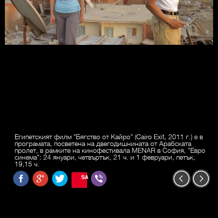
Египетският филм "Бягство от Кайро" (Cairo Exit, 2011 г.) e в
програмата, посветена на двегодишнината от Арабската
пролет, в рамките на кинофестивала MENAR в София, "Евро
синема": 24 януари, четвъртък, 21 ч. и 1 февруари, петък,
19,15 ч.
SAVE