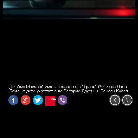
Джеймс Макавой има главна роля в "Транс" (2013) на Дани
Бойл, където участват още Росарио Даусън и Венсан Касел
SAVE