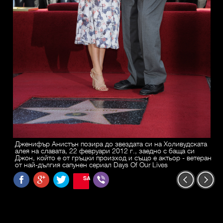
Дженифър Анистън позира до звездата си на Холивудската
алея на славата, 22 февруари 2012 г., заедно с баща си
Джон, който е от гръцки произход и също е актьор - ветеран
от най-дългия сапунен сериал Days Of Our Lives
SAVE