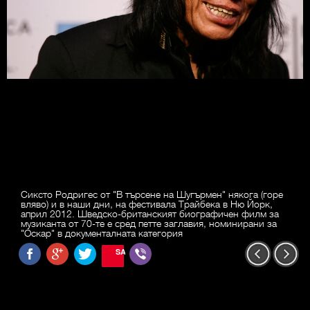
Сиксто Родригес от "В търсене на Шугърмен" някога (горе
вляво) и в наши дни, на фестивала Трайбека в Ню Йорк,
април 2012. Шведско-британският биографичен филм за
музиканта от 70-те е сред петте заглавия, номинирани за
"Оскар" в документалната категория
SAVE