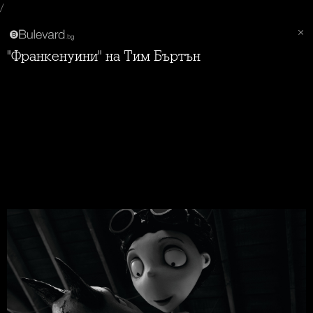
/
"Франкенуини" на Тим Бъртън