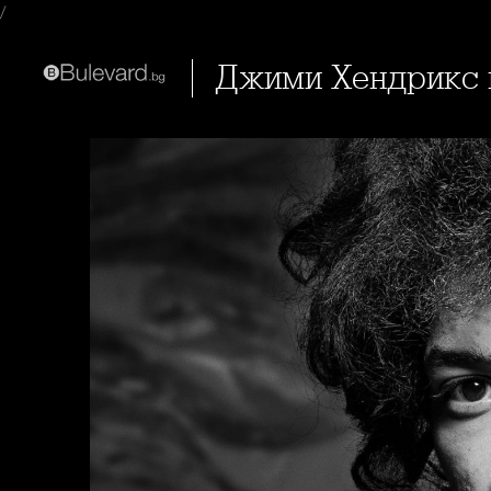
/
Джими Хендрикс н