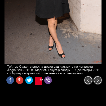
Тейлър Суифт с връхна дреха зад кулисите на концерта
Jingle Ball 2012 в "Медисън скуеър гардън", 7 декември 2012
г. Отдолу се крият чифт червени къси панталонки
SAVE