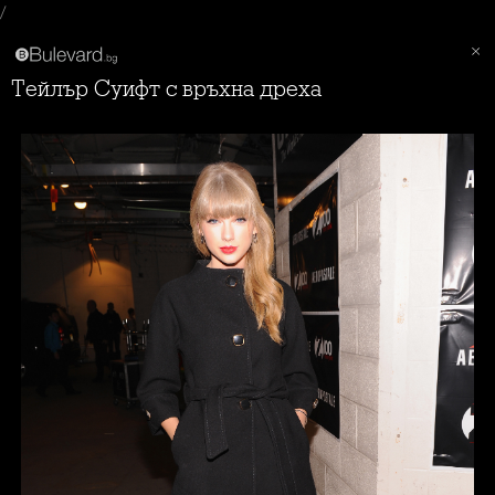
/
Тейлър Суифт с връхна дреха