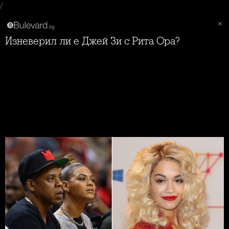
/
Изневерил ли е Джей Зи с Рита Ора?