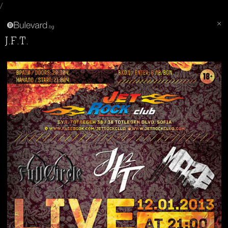
/
J.F.T.