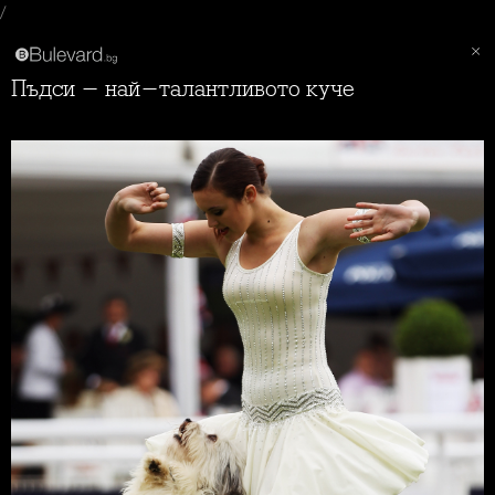
/
Пъдси - най-талантливото куче