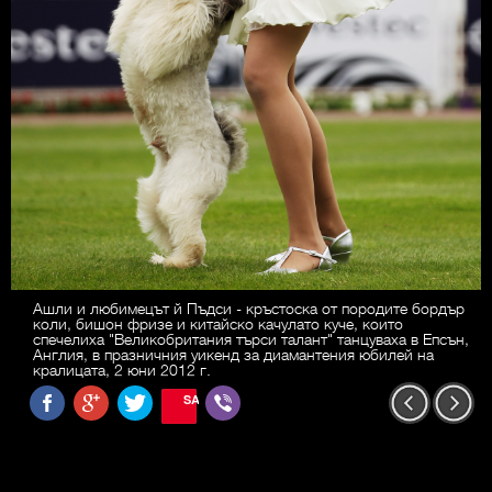
Ашли и любимецът й Пъдси - кръстоска от породите бордър
коли, бишон фризе и китайско качулато куче, които
спечелиха "Великобритания търси талант" танцуваха в Епсън,
Англия, в празничния уикенд за диамантения юбилей на
кралицата, 2 юни 2012 г.
SAVE