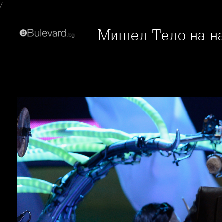
/
Мишел Тело на н