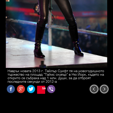
Навръх новата 2013 г. Тейлър Суифт пя на новогодишното
тържество на площад "Таймс скуеър" в Ню Йорк, където на
открито се събраха над 1 млн. души, за да отброят
последните секунди от 2012-а
SAVE