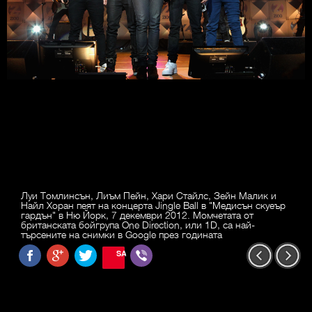
Луи Томлинсън, Лиъм Пейн, Хари Стайлс, Зейн Малик и
Найл Хоран пеят на концерта Jingle Ball в "Медисън скуеър
гардън" в Ню Йорк, 7 декември 2012. Момчетата от
британската бойгрупа One Direction, или 1D, са най-
търсените на снимки в Google през годината
SAVE