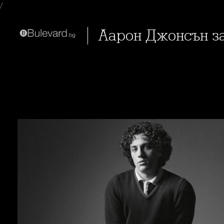
/
Аарон Джонсън з