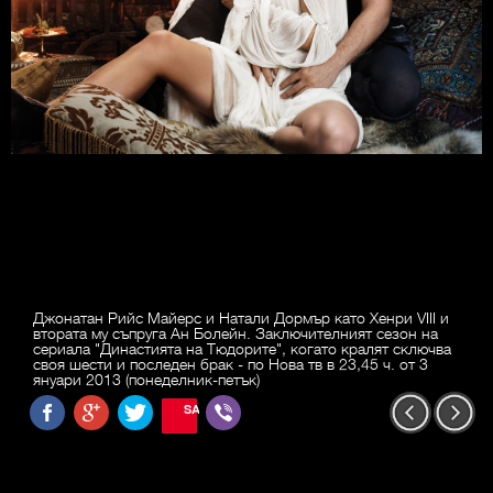
Джонатан Рийс Майерс и Натали Дормър като Хенри VIII и
втората му съпруга Ан Болейн. Заключителният сезон на
сериала "Династията на Тюдорите", когато кралят сключва
своя шести и последен брак - по Нова тв в 23,45 ч. от 3
януари 2013 (понеделник-петък)
SAVE