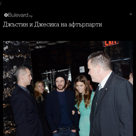
/
Джъстин и Джесика на афтърпарти