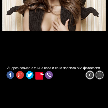
Андреа позира с тъмна коса и ярко червило във фотосесия.
SAVE