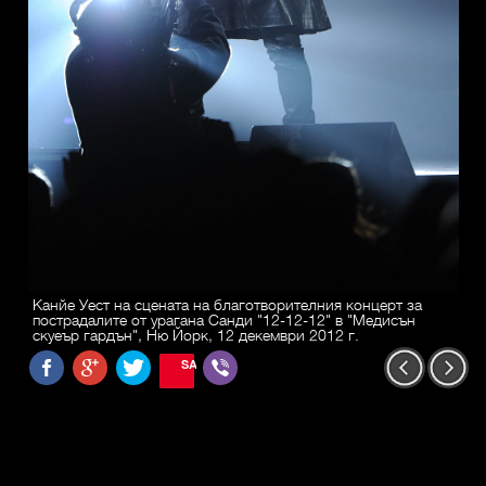
Канйе Уест на сцената на благотворителния концерт за
пострадалите от урагана Санди "12-12-12" в "Медисън
скуеър гардън", Ню Йорк, 12 декември 2012 г.
SAVE