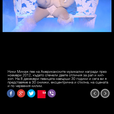
Ники Минаж пее на Американските музикални награди през
ноември 2012, където спечели двете отличия за рап и хип-
хоп. На 8 декември певицата навърши 30 години и сега ви я
представяме в 30 снимки, ексцентрична и стилна, на сцената
и по червения килим.
SAVE