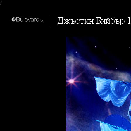
/
Джъстин Бийбър