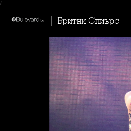
/
Бритни Спиърс -