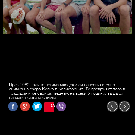
През 1982 година петима младежи си направили една
снимка на езеро Kопко в Калифорния. Tе превръщат това в
традиция и се събират веднъж на всеки 5 години, за да си
направят същата снимка.
SAVE