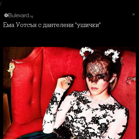
/
Ема Уотсън с дантелени "ушички"