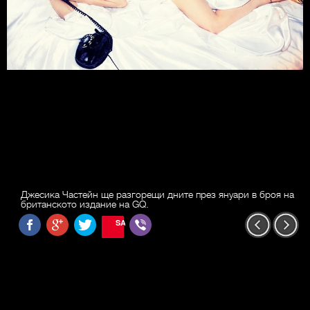
Джесика Частейн ще разгорещи дните през януари в броя на
британското издание на GQ.
SAVE