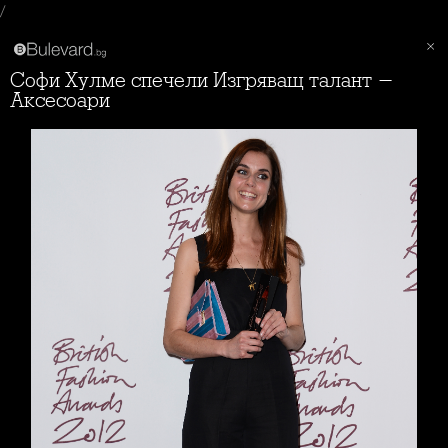
/
Софи Хулме спечели Изгряващ талант -
Аксесоари