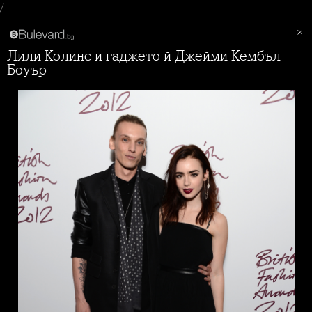
/
Лили Колинс и гаджето й Джейми Кембъл
Боуър