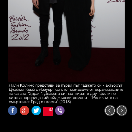
Лили Колинс представи за първи път гаджето си - актьорът
Джейми Кембъл-Бауър, когото познаваме от екранизациите
на сагата "Здрач". Двамата си партнират в друг филм по
хитова поредица тийнейджърски романи - "Реликвите на
смъртните: Град от кости" (2013)
SAVE