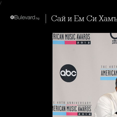
/
Сай и Ем Си Хам