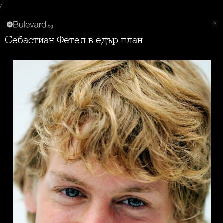
/
Себастиан Фетел в едър план