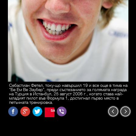
Себастиан Фетел, току-що навършил 19 и все още в тима на
"Бе Ем Ве Заубер", преди състезанието за голямата награда
на Турция в Истанбул, 25 август 2006 г., когато става най-
младият пилот във Формула 1, достигнал първо място в
петъчната тренировка.
SAVE