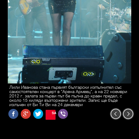
Лили Иванова стана първият български изпълнител със
самостоятелен концерт в "Арена Армеец", а на 22 ноември
2012 г. залата за първи път бе пълна до краен предел, с
около 15 хиляди възторжени зрители. Запис ще бъде
излъчен от Би Ти Ви на 24 декември
SAVE