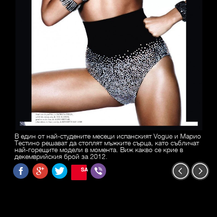
В един от най-студените месеци испанският Vogue и Марио
Тестино решават да стоплят мъжките сърца, като събличат
най-горещите модели в момента. Виж какво се крие в
декемврийския брой за 2012.
SAVE