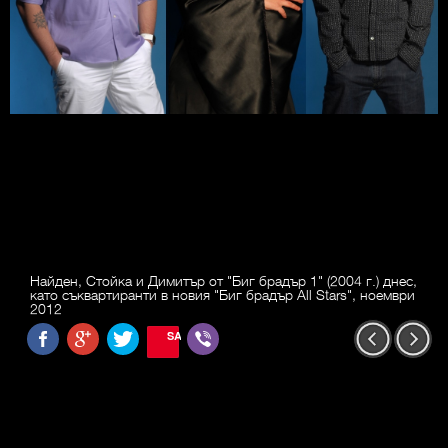
Найден, Стойка и Димитър от "Биг брадър 1" (2004 г.) днес,
като съквартиранти в новия "Биг брадър All Stars", ноември
2012
SAVE