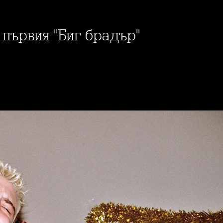
 първия "Биг брадър"