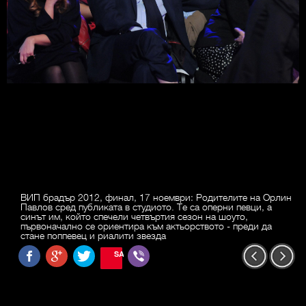
ВИП брадър 2012, финал, 17 ноември: Родителите на Орлин
Павлов сред публиката в студиото. Те са оперни певци, а
синът им, който спечели четвъртия сезон на шоуто,
първоначално се ориентира към актьорството - преди да
стане поппевец и риалити звезда
SAVE