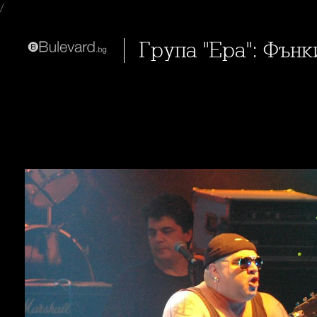
/
Група "Ера": Фън