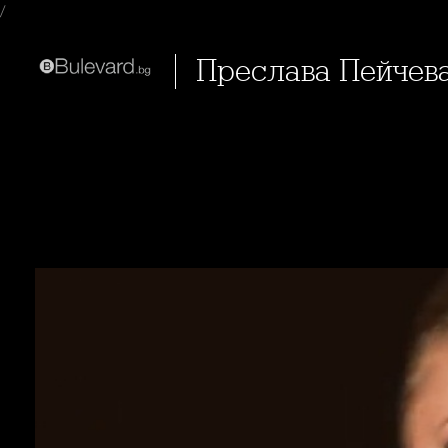
/
Преслава Пейчева