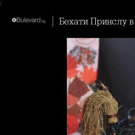
/
Бехати Принслу в 