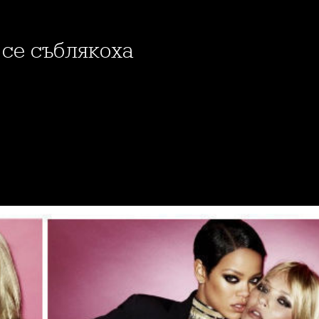
 се съблякоха