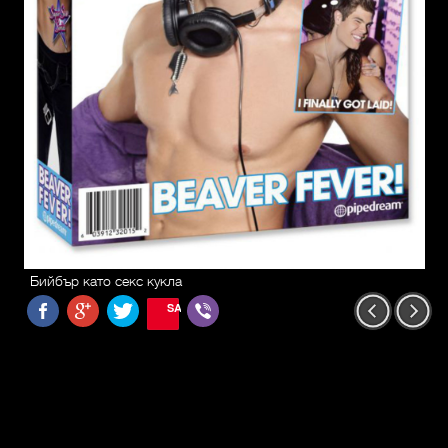
Бийбър като секс кукла
SAVE