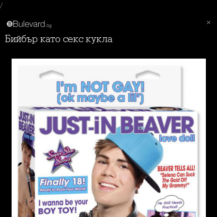
/
Бийбър като секс кукла