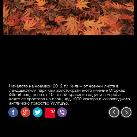
Началото на ноември 2012 г.: Килим от есенни листа в
ландшафтния парк към аристократичното имение Сторхед
(Stourhead), една от 10-те най-красиви градини в Европа,
която се простира на площ над 1000 хектара в югозападното
английско графство Уилтшър.
SAVE