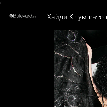
/
Хайди Клум като 