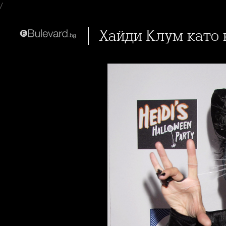
/
Хайди Клум като к