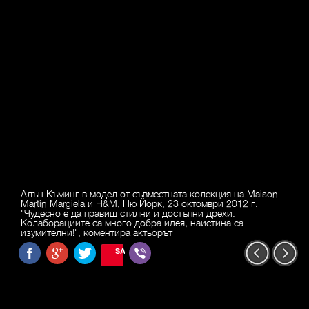
Алън Къминг в модел от съвместната колекция на Maison
Martin Margiela и H&M, Ню Йорк, 23 октомври 2012 г.
"Чудесно е да правиш стилни и достъпни дрехи.
Колаборациите са много добра идея, наистина са
изумителни!", коментира актьорът
SAVE