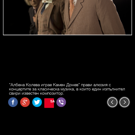
"Албена Колева играе Камен Донев" прави алюзия с
концертите за класическа музика, в които един изпълнител
свири известен композитор.
SAVE