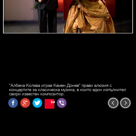
"Албена Колева играе Камен Донев" прави алюзия с
концертите за класическа музика, в които един изпълнител
свири известен композитор.
SAVE