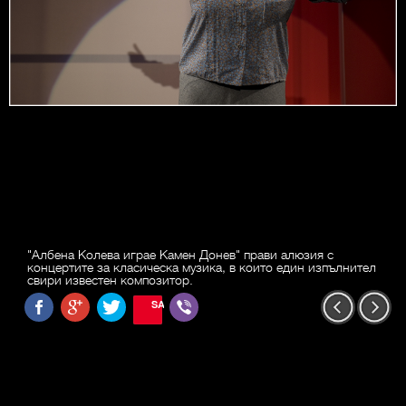
"Албена Колева играе Камен Донев" прави алюзия с
концертите за класическа музика, в които един изпълнител
свири известен композитор.
SAVE