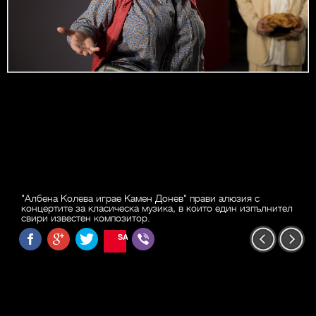
"Албена Колева играе Камен Донев" прави алюзия с
концертите за класическа музика, в които един изпълнител
свири известен композитор.
SAVE