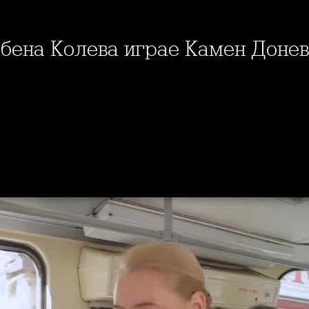
лбена Колева играе Камен Донев