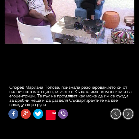
Според Мариана Попова, признала разочарованието си от
силния пол като цяло, мъжете в Къщата имат комплекси и са
егоцентрици. Те пък не проумяват как може да им се сърди
за дребни неща и да разделя Съквартирантите на две
враждуващи групи
SAVE