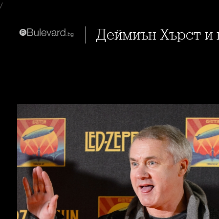
/
Деймиън Хърст 