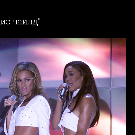
нис чайлд"