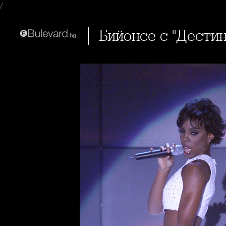
/
Бийонсе с "Дести